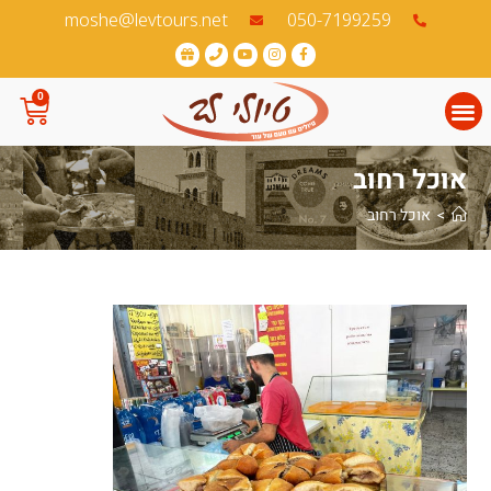
לתוכן
050-7199259‏
moshe@levtours.net
0
אוכל רחוב
>
אוכל רחוב