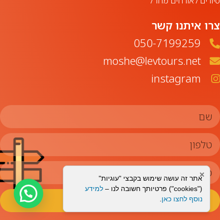
סיורים לאורחים מחו"ל
צרו איתנו קשר
050-7199259‏
moshe@levtours.net
instagram
×
אתר זה עושה שימוש בקבצי "עוגיות"
("cookies") פרטיותך חשובה לנו –
למידע
צרפו אותי לניוזלטר
נוסף לחצו כאן
.