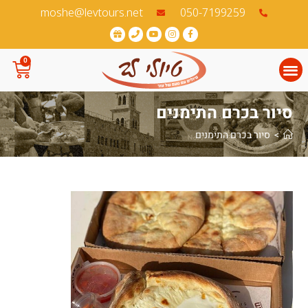
לתוכן
050-7199259‏
moshe@levtours.net
0
סיור בכרם התימנים
>
סיור בכרם התימנים