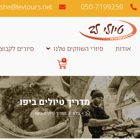
לתוכן
050-7199259‏
she@levtours.net
אודות
סיורי השווקים שלנו
סיורים לקבוצ
0
מדריך טיולים ביפו
>
בלוג
>
מדריך טיולים ביפו