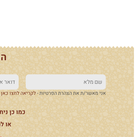
הש
אני מאשר/ת את הצהרת הפרטיות -
לקריאה לחצו כאן
כמו כן ניתן להתקשר 50-719-9259
או להע