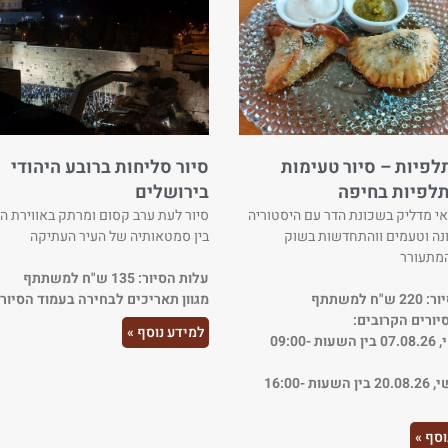
לפיות – סיור טעימות
סיור סליחות ברובע היהודי
לפיות בחיפה
בירושלים
אי מדליק בשכונת הדר עם היסטוריה
סיור לעת ערב קסום ומרתק באווירת ה
ה וטעמים ווהתחדשות בשוק
בין סמטאותיה של העיר העתיקה
המתעורר
עלות הסיור: 135 ש"ח למשתתף
ח למשתתף
מגוון תאריכים לבחירה בעמוד הסיור
יורים הקרובים:
למידע נוסף »
יום שישי, 07.08.26 בין השעות 09:00-
יום חמישי, 20.08.26 בין השעות 16:00-
וסף »