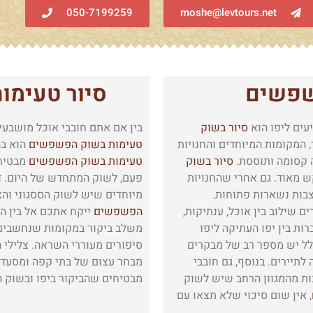
moshe@levtours.net
050-7199259‏
שפשים
סיור טעימ
ים ליפו הוא
סיור בשוק
בין אם אתם חובבי אוכל מושבעי
 המקומות המיוחדים והחנויות
טעימות בשוק הפשפשים
הוא בה
 קסומה ותוססת.
סיור בשוק
טעימות בשוק הפשפשים
מבטיח 
 מאוד. גם אחרי שהחנויות
פעם, לשוק המתחדש של היום. דר
צבות נשארות פתוחות.
מיוחדים שיש לשוק הססגוני והצ
ם שילוב בין אוכל, ענתיקות,
הפשפשים
ייקח אתכם אל בין ה
ות בין יפו העתיקה ליפו
משלב ביקור במקומות שנחשבים 
לל יש מספר רב של מבקרים
סיפורים מעוררי השראה. צלילי ה
תיירים. בנוסף, גם חובבי
מבחר עצום של בתי קפה ומסעדו
נות מהמגוון הרחב שיש לשוק
מבטיחים שהביקור ביפו ובשוק ה
, אין שום סיכוי שלא תצאו עם