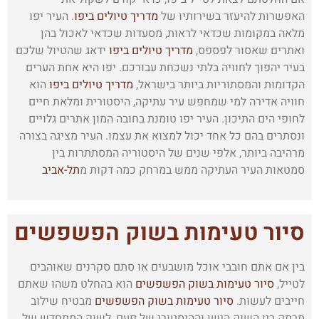
האפשרות להיעזר בשירותיו של
מדריך טיולים ביפו
. העיר יפו
מלאה במקומות שכדאי לראות, מסעדות שכדאי לאכול בהן
ואתרים שאסור לפספס,
מדריך טיולים ביפו
ידאג שהטיול שלכם
בעיר יהפוך לחוויה בלתי נשכחת עבורכם. יפו היא אחת הערים
הקדומות והמסתוריות ביותר בישראל,
מדריך טיולים ביפו
הוא
חוויה אדירה למי שמחפש עיר עתיקה, היסטורית ומלאת חיים
לחופי הים התיכון. העיר יפו טומנת בחובה המון אתרים גלויים
ונסתרים בהם כל אחד יכול למצוא את עצמו. העיר מציגה בצורה
מרהיבה ביותר, אלפי שנים של היסטוריה המסתתרות בין
סמטאות העיר העתיקה ממש במרחק כמה דקות מ
תל-אביב
סיור טעימות בשוק הפשפשים
בין אם אתם חובבי אוכל מושבעים או סתם סקרנים שאוהבים
לטייל,
סיור טעימות בשוק הפשפשים
הוא בהחלט משהו שאתם
חייבים לעשות.
סיור טעימות בשוק הפשפשים
מבטיח שילוב
מרתק בין השוק הישן וההיסטורי של פעם, לשוק המתחדש של