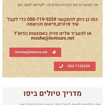
אני מאשר/ת את הצהרת הפרטיות -
לקריאה לחצו כאן
כמו כן ניתן להתקשר 050-719-9259‏ כדי לקבל
עוד פרטים,תיאום והרשמה
או להעביר אלינו פניה באמצעות הדוא"ל
moshe@levtours.net
moshe@levtours.net
050-7199259‏
מדריך טיולים ביפו
אם החלטתם לצאת לטייל ביפו, כדאי קודם לשקול את